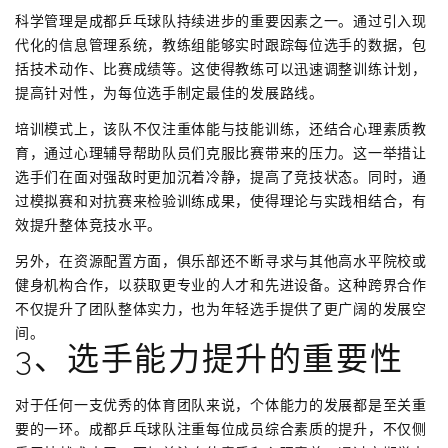
科学管理是成都乒乓球队持续进步的重要因素之一。通过引入现
代化的信息管理系统，教练组能够实时跟踪每位选手的数据，包
括技术动作、比赛成绩等。这使得教练可以迅速调整训练计划，
提高针对性，为每位选手制定最佳的发展路线。
培训模式上，该队不仅注重体能与技能训练，还结合心理素质教
育，通过心理辅导帮助队员们克服比赛带来的压力。这一举措让
选手们在面对强敌时更加沉着冷静，提高了竞技状态。同时，通
过模拟赛和对抗赛来检验训练成果，使得理论与实践相结合，有
效提升整体竞技水平。
另外，在资源配置方面，俱乐部还不断寻求与其他高水平院校或
健身机构合作，以获取更专业的人才和先进设备。这种跨界合作
不仅提升了团队整体实力，也为年轻选手提供了更广阔的发展空
间。
3、选手能力提升的重要性
对于任何一支优秀的体育团队来说，个体能力的发展都是至关重
要的一环。成都乒乓球队注重每位成员综合素质的提升，不仅侧