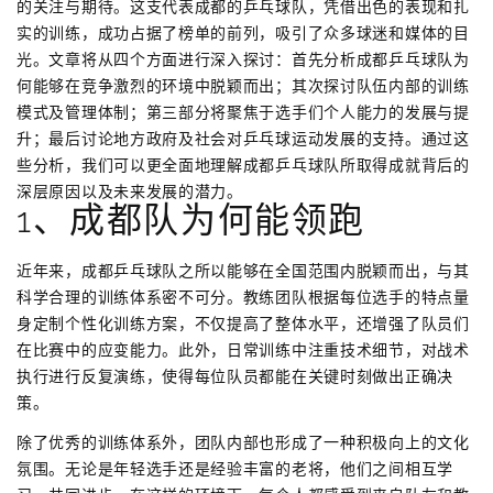
的关注与期待。这支代表成都的乒乓球队，凭借出色的表现和扎
实的训练，成功占据了榜单的前列，吸引了众多球迷和媒体的目
光。文章将从四个方面进行深入探讨：首先分析成都乒乓球队为
何能够在竞争激烈的环境中脱颖而出；其次探讨队伍内部的训练
模式及管理体制；第三部分将聚焦于选手们个人能力的发展与提
升；最后讨论地方政府及社会对乒乓球运动发展的支持。通过这
些分析，我们可以更全面地理解成都乒乓球队所取得成就背后的
深层原因以及未来发展的潜力。
1、成都队为何能领跑
近年来，成都乒乓球队之所以能够在全国范围内脱颖而出，与其
科学合理的训练体系密不可分。教练团队根据每位选手的特点量
身定制个性化训练方案，不仅提高了整体水平，还增强了队员们
在比赛中的应变能力。此外，日常训练中注重技术细节，对战术
执行进行反复演练，使得每位队员都能在关键时刻做出正确决
策。
除了优秀的训练体系外，团队内部也形成了一种积极向上的文化
氛围。无论是年轻选手还是经验丰富的老将，他们之间相互学