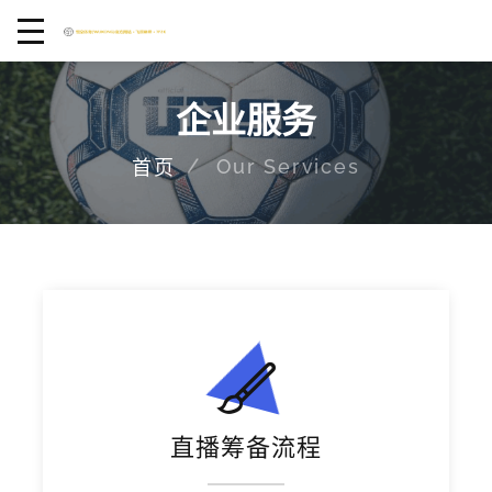
企业服务
Our Services
首页
直播筹备流程