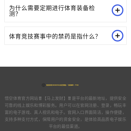
为什么需要定期进行体育装备检
测？
体育竞技赛事中的禁药是指什么？
悟空体育官方网站🧧【马上发财】🧧是平台的最新地址，提供安全
可靠的线上娱乐和博彩服务。用户可以在官网注册、登录，畅玩丰
富的电子游戏、真人视讯和电子。官网入口界面简洁，操作便捷，
支持多种支付方式，保障用户的资金安全，是体验高品质电子娱乐
平台的最佳渠道。