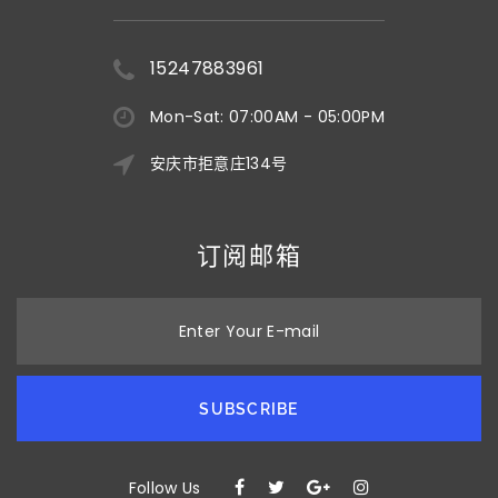
15247883961
Mon-Sat: 07:00AM - 05:00PM
安庆市拒意庄134号
订阅邮箱
Enter Your E-mail
SUBSCRIBE
Follow Us