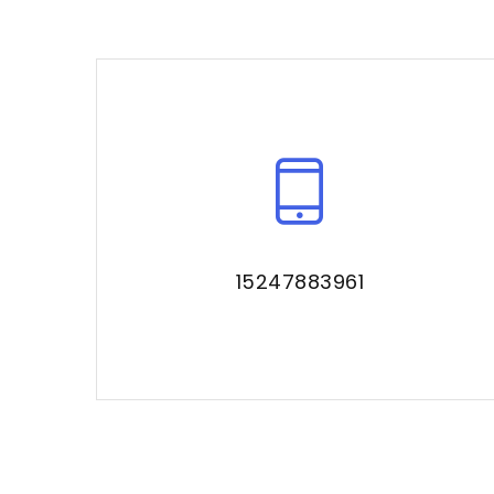
15247883961