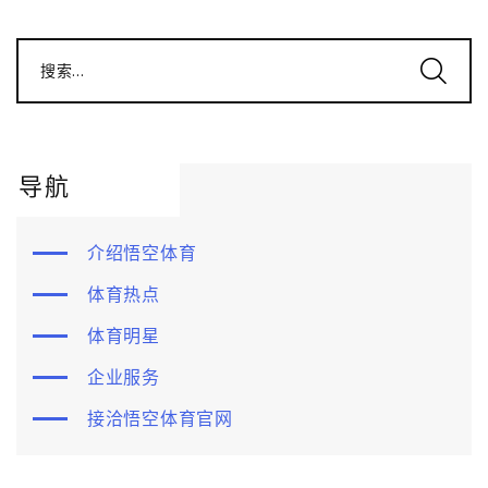
搜索...
导航
介绍悟空体育
体育热点
体育明星
企业服务
接洽悟空体育官网