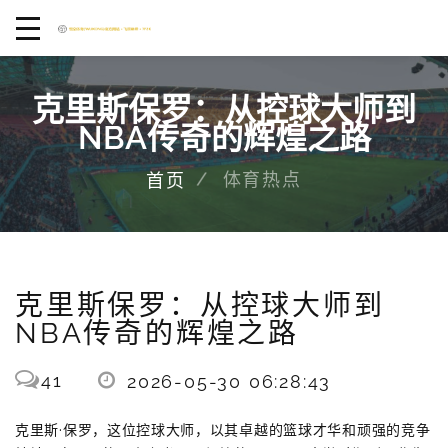
克里斯保罗：从控球大师到
NBA传奇的辉煌之路
体育热点
首页
克里斯保罗：从控球大师到
NBA传奇的辉煌之路
41
2026-05-30 06:28:43
克里斯·保罗，这位控球大师，以其卓越的篮球才华和顽强的竞争