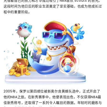
凭借着自己的努力和才华成功吸引了NBA各队 scouts 的目光。
这段时间为他日后的职业生涯奠定了坚实基础，也成为他成长过
程中的重要阶段。
2005年，保罗以第四顺位被新奥尔良黄蜂队选中，正式开启了
他的NBA之旅。在新秀赛季中，他便表现出色，不仅获得NBA最
佳新秀称号，还取得了一系列令人瞩目的数据。年轻时的磨炼与