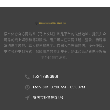
悟空体育官方网站🧧【马上发财】🧧是平台的最新地址，提供安全
可靠的线上娱乐和博彩服务。用户可以在官网注册、登录，畅玩丰
富的电子游戏、真人视讯和电子。官网入口界面简洁，操作便捷，
支持多种支付方式，保障用户的资金安全，是体验高品质电子娱乐
平台的最佳渠道。
15247883961
Mon-Sat: 07:00AM - 05:00PM
安庆市拒意庄134号