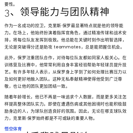
要性。
3、领导能力与团队精神
作为一名成功的控卫，克里斯·保罗最显著特点就是他的领导能
力。在场上，他始终扮演着指挥官角色，通过精准传球和战术安
排，将每位队友发挥到极致。他总能在关键时刻作出明智选择，
无论是突破得分还是助攻 teammates，总是能把握住机会。
此外，保罗注重团队合作，对待每位队友都如同家人般关心。在
训练营及比赛中，他常常利用自身丰富经验帮助年轻球员提升技
艺。有许多年轻人表示，从保罗身上学到了如何处理比赛压力以
及如何更好地融入团队。这种无私奉献精神使得他受到广泛尊
敬，也让他的团队更加团结一致。
随着年龄增长，他已不再是一味追求个人数据，而是更多关注怎
样提高整体团队实力。即使在遭遇伤病或其他困境时也能积极鼓
励身边的人，为球队创造良好的氛围。因此，无论在哪支球队效
力，克里斯·保罗始终都是不可或缺的重要人物。
悟空体育