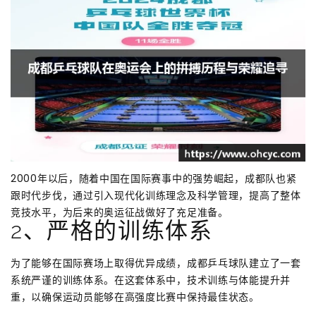
2000年以后，随着中国在国际赛事中的强势崛起，成都队也紧
跟时代步伐，通过引入现代化训练理念及科学管理，提高了整体
竞技水平，为后来的奥运征战做好了充足准备。
2、严格的训练体系
为了能够在国际赛场上取得优异成绩，成都乒乓球队建立了一套
系统严谨的训练体系。在这套体系中，技术训练与体能提升并
重，以确保运动员能够在高强度比赛中保持最佳状态。