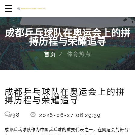
成都乒乓球队在奥运会上的拼
搏历程与荣耀追寻
体育热点
首页
成都乒乓球队在奥运会上的拼
搏历程与荣耀追寻
38
2026-06-27 06:29:39
成都乒乓球队作为中国乒乓球的重要代表之一，在奥运会的舞台