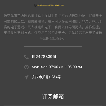
悟空体育官方网站🧧【马上发财】🧧是平台的最新地址，提供安全
可靠的线上娱乐和博彩服务。用户可以在官网注册、登录，畅玩丰
富的电子游戏、真人视讯和电子。官网入口界面简洁，操作便捷，
支持多种支付方式，保障用户的资金安全，是体验高品质电子娱乐
平台的最佳渠道。
15247883961
Mon-Sat: 07:00AM - 05:00PM
安庆市拒意庄134号
订阅邮箱