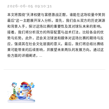
2026-06-05 09:10:31
本文将围绕“天津权健与富德激战正酣，谁能在这场较量中笑到
最后”这一主题展开深入分析。首先，我们会从双方的历史渊源
和背景入手，探讨这场比赛的重要性及其对球队未来的影响。
接着，我们将分析双方的阵容配置与战术打法，比较各自的优
势与劣势。此外，还会关注球迷和媒体对这场比赛的期待与反
应，强调其在社会文化层面的意义。最后，我们将总结比赛结
果可能带来的后续影响，并展望未来两队的发展方向。通过这
些方面的详细阐述，...