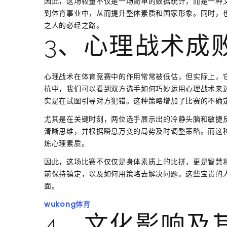
因此，这场较量不仅是一场简单的数据统计，而是一种
到体育事业中，从而提升整体素质和国家形象。同时，
之人的必经之路。
3、心理战术成
心理战术在体育竞赛中的作用常常被低估，但实际上，
抗中，我们可以看到双方选手如何巧妙运用心理战术来
实是在试图引导对方犯错。这种策略增加了比赛的不确
尤其是在关键时刻，两位选手展示出的冷静头脑和敏捷
清晰思维，并根据瞬息万变的局势及时调整策略。而这
炼心理素质。
因此，这场比赛不仅仅是身体素质上的比拼，更是智慧
前保持镇定，以及如何用策略去解决问题。这些宝贵的
面。
wukong体育
4、文化影响及