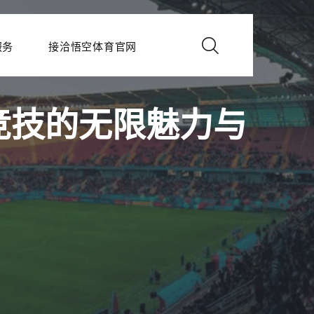
服务
接洽悟空体育官网
竞技的无限魅力与