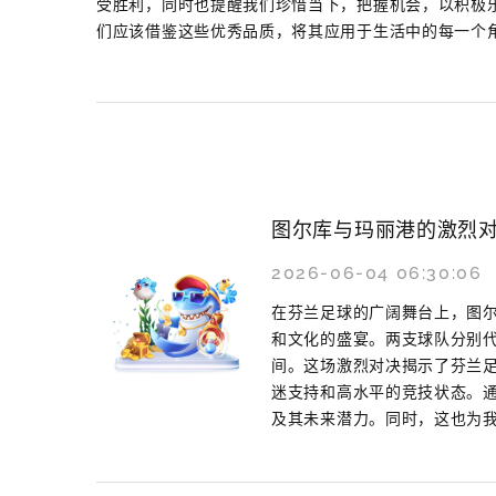
受胜利，同时也提醒我们珍惜当下，把握机会，以积极
们应该借鉴这些优秀品质，将其应用于生活中的每一个
图尔库与玛丽港的激烈
2026-06-04 06:30:06
在芬兰足球的广阔舞台上，图
和文化的盛宴。两支球队分别
间。这场激烈对决揭示了芬兰
迷支持和高水平的竞技状态。
及其未来潜力。同时，这也为我