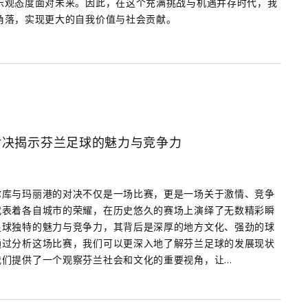
乐观态度面对未来。因此，在这个充满挑战与机遇并存时代，我
角落，实现更大的自我价值与社会贡献。
对决揭示芬兰足球的魅力与竞争力
尔库与玛丽港的对决不仅是一场比赛，更是一场关于激情、竞争
代表着各自城市的荣耀，在历史悠久的赛场上演绎了无数精彩瞬
足球独特的魅力与竞争力，其背后是深厚的地方文化、强劲的球
通过分析这场比赛，我们可以更深入地了解芬兰足球的发展现状
们提供了一个观察芬兰社会和文化的重要视角，让...