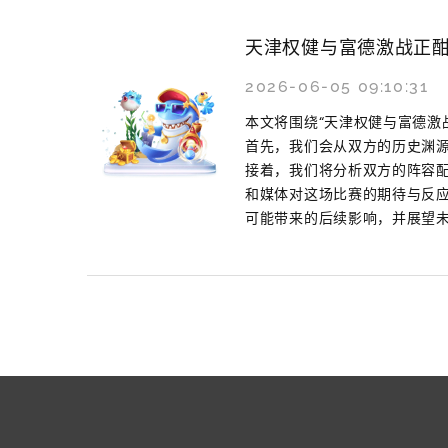
天津权健与富德激战正
2026-06-05 09:10:31
本文将围绕“天津权健与富德激
首先，我们会从双方的历史渊
接着，我们将分析双方的阵容
和媒体对这场比赛的期待与反
可能带来的后续影响，并展望未