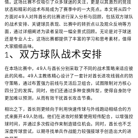
情。这场比赛不仅吸引了众多球迷的关注，更是以其激烈的竞技
状态和精彩的战术布局成为了赛季中的一大亮点。本文将从四个
方面对49人对阵酋长的比赛进行深入分析与回顾，包括双方球队
的战术安排、关键球员表现、比赛中的转折点以及观众反响等方
面，通过详细阐述为读者呈现一幅全景式回顾。无论是对于球迷
还是专业人士，这场比赛都提供了丰富的学习和思考素材，值得
大家细细品味。
1、双方球队战术安排
在本场比赛中，49人与酋长分别采取了不同的战术策略来适应彼
此的风格。49人主教练精心设计了一套针对酋长进攻线弱点的防
守策略，通过布置强力前线与灵活后卫组合，试图限制对方核心
四分卫的发挥。同时，他们还通过多种变换阵型，使得自身防守
更加难以预测，从而有效干扰酋长攻击节奏。
相比之下，酋长则更倾向于利用快速传球与外线跑动相结合的方
式来撕开49人防线。他们在进攻时频繁使用短传配合，以增强控
球时间，并通过多次假动作来制造错位机会。同时，酋长也不乏
深度传球尝试，以期寻找单兵作战能力较强接球手创造出大的进