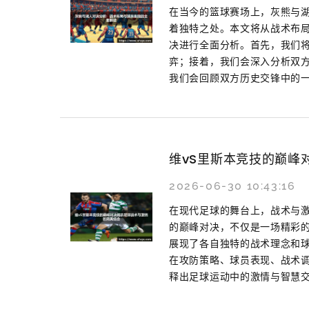
在当今的篮球赛场上，灰熊与
着独特之处。本文将从战术布
决进行全面分析。首先，我们
弈；接着，我们会深入分析双
我们会回顾双方历史交锋中的一
维vS里斯本竞技的巅峰
2026-06-30 10:43:16
在现代足球的舞台上，战术与
的巅峰对决，不仅是一场精彩
展现了各自独特的战术理念和
在攻防策略、球员表现、战术
释出足球运动中的激情与智慧交