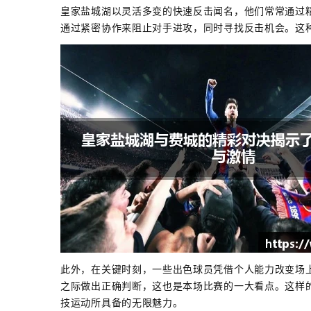
皇家盐城湖以灵活多变的快速反击闻名，他们常常通过
通过紧密协作来阻止对手进攻，同时寻找反击机会。这
此外，在关键时刻，一些出色球员凭借个人能力改变场
之际做出正确判断，这也是本场比赛的一大看点。这样
技运动所具备的无限魅力。