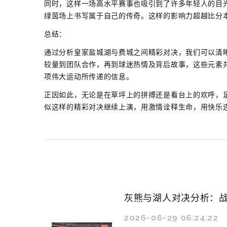
同时，这样一场高水平赛事也吸引到了许多年轻人的目
绿茵场上书写属于自己的传奇。这样的影响力超越比分
总结：
通过分析皇家盐城湖与费城之间精彩对决，我们可以清
较量到团队合作，再到球迷热情及背后故事，这些元素
项伟大运动所传递的信息。
正因如此，无论是在草坪上的拼搏还是看台上的欢呼，
似这样的精彩对决继续上演，用激情诠释生命，用快乐
灰熊与湖人对决分析：
2026-06-29 06:24:22