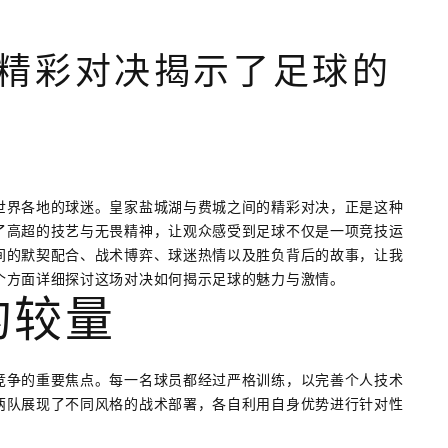
精彩对决揭示了足球的
世界各地的球迷。皇家盐城湖与费城之间的精彩对决，正是这种
了高超的技艺与无畏精神，让观众感受到足球不仅是一项竞技运
间的默契配合、战术博弈、球迷热情以及胜负背后的故事，让我
个方面详细探讨这场对决如何揭示足球的魅力与激情。
的较量
竞争的重要焦点。每一名球员都经过严格训练，以完善个人技术
两队展现了不同风格的战术部署，各自利用自身优势进行针对性