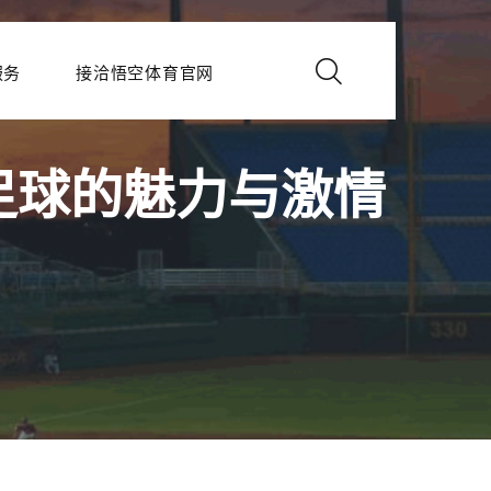
服务
接洽悟空体育官网
足球的魅力与激情