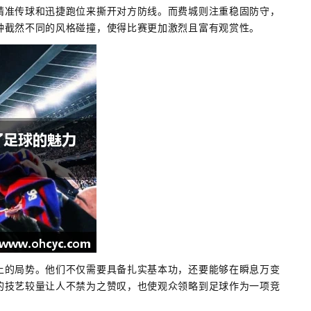
精准传球和迅捷跑位来撕开对方防线。而费城则注重稳固防守，
种截然不同的风格碰撞，使得比赛更加激烈且富有观赏性。
上的局势。他们不仅需要具备扎实基本功，还要能够在瞬息万变
的技艺较量让人不禁为之赞叹，也使观众领略到足球作为一项竞