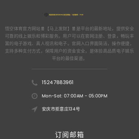
悟空体育官方网站🧧【马上发财】🧧是平台的最新地址，提供安全
可靠的线上娱乐和博彩服务。用户可以在官网注册、登录，畅玩丰
富的电子游戏、真人视讯和电子。官网入口界面简洁，操作便捷，
支持多种支付方式，保障用户的资金安全，是体验高品质电子娱乐
平台的最佳渠道。
15247883961
Mon-Sat: 07:00AM - 05:00PM
安庆市拒意庄134号
订阅邮箱