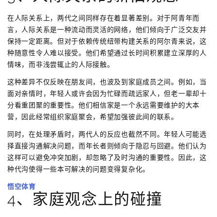
在人际关系上，两代之间同样存在着显著差别。对于阿青年而
言，人际关系是一种流动而灵活的网络，他们倾向于广泛交友并
保持一定距离。但对于依赖传统纽带构建关系的阿尔青来说，这
种随意性令人难以接受。他们希望通过长时间积累建立深厚的人
情味，而非浅尝辄止的人际接触。
这种差异不仅反映在朋友间，也波及到家庭成员之间。例如，当
面对亲情时，年轻人或许会因为忙碌而疏远家人，但老一辈却十
分看重团聚的重要性。他们相信家是一个永远需要维护的大本
营，因此经常组织家庭聚会，希望加强彼此间的联系。
同时，在处理矛盾时，两代人的反应也截然不同。年轻人可能选
择直接沟通解决问题，而年长者则倾向于隐忍与回避。他们认为
这样可以避免冲突加剧，却忽略了及时沟通的重要性。因此，这
种代沟使得一些本可解决的问题变得复杂化。
悟空体育
4、家庭观念上的碰撞