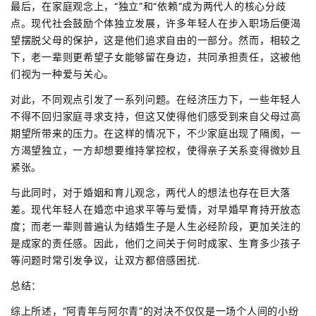
最后，在家庭观念上，“独立”和“依赖”成为两代人的核心分歧
点。现代社会鼓励个体独立发展，许多年轻人在步入职场后便渴
望摆脱父母的保护，这是他们追求自由的一部分。然而，相较之
下，老一辈则更希望子女能够留在身边，共同承担责任，这被他
们视为一种爱与关心。
对此，不同观点引发了一系列问题。在经济压力下，一些年轻人
不得不回归家庭寻求支持，但这又使得他们感受到来自父母过高
期望所带来的压力。在这样的情况下，不少家庭出现了隔阂，一
方渴望独立，一方却想要维持掌控权，使得亲子关系变得微妙且
紧张。
与此同时，对于婚姻和育儿观念，两代人的想法也存在巨大落
差。现代年轻人在婚恋中追求平等与爱情，对早婚早育持开放态
度；而老一辈则普遍认为结婚生子是人生必经阶段，更加关注的
是成家的责任感。因此，他们之间关于何时成家、生育多少孩子
等问题时常引发争议，让双方都倍感困扰.
总结：
综上所述，“阿青年与阿尔青”的对决不仅仅是一场个人间的小纷