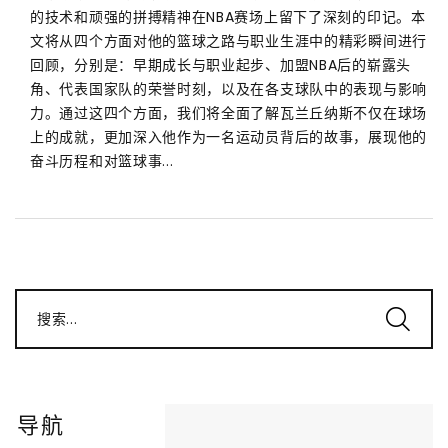
的技术和顽强的拼搏精神在NBA赛场上留下了深刻的印记。本
文将从四个方面对他的篮球之路与职业生涯中的精彩瞬间进行
回顾，分别是：早期成长与职业起步、加盟NBA后的崭露头
角、代表国家队的荣誉时刻，以及在各支球队中的表现与影响
力。通过这四个方面，我们将全面了解瓦兰丘纳斯不仅在球场
上的成就，更加深入他作为一名运动员背后的故事，展现他的
奋斗历程和对篮球事...
搜索...
导航