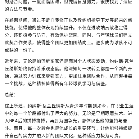
的磨合问题，一度面临困难，但凭借自身努力，很快找到了适应
的方法与节奏。
在鹈鹕期间，通过不断自我修正以及教练组指导下发展起来的新
技能，使得他的整体表现持续提升。不仅在进攻端贡献稳定得
分，还积极参与防守，有效保护篮筐。同时，与年轻球员们建立
默契合作关系，使得整个团队更加团结向上。逐步成为球队不可
或缺的一份子。
近年来，无论是加盟新东家还是面对个人状态波动，约纳斯·瓦兰
丘纳斯始终保持着乐观态度。他深知每一次转会都是一个新的开
始，通过努力训练来增强实力，更加注重团队合作，从而迎接每
一个挑战，这种精神值得所有年轻球员学习与借鉴。
总结：
综上所述，约纳斯·瓦兰丘納斯从青少年时期到如今，在职业生涯
中的每一个阶段都付出了巨大的努力。无论是早期琢磨技术、进
入NBA后的拼搏拼搏，再到为国争光，都体现出他的坚持与奋
斗。而且，每一次转会也是他成长的重要环节，让他能够持续提
升自己的实力并融入新的团队文化，这种适应力极为可贵。