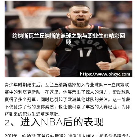
青少年时期结束后，瓦兰丘纳斯选择加入专业球队——立陶宛联
赛中的利塔克斯队。在这里，他展示出了惊人的潜力，帮助球队
赢得了多个冠军，同时也引起了欧洲其他球队的关注。这一阶段
不仅锤炼了他的身体素质，也让他积累了丰富的大赛经验，为即
将到来的职业生涯奠定基础。
2、进入NBA后的表现
2011年，约纳斯·瓦兰丘纳斯通过选秀进入NBA，被多伦多猛龙队