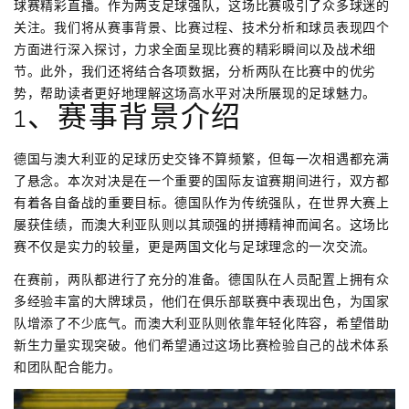
球赛精彩直播。作为两支足球强队，这场比赛吸引了众多球迷的
关注。我们将从赛事背景、比赛过程、技术分析和球员表现四个
方面进行深入探讨，力求全面呈现比赛的精彩瞬间以及战术细
节。此外，我们还将结合各项数据，分析两队在比赛中的优劣
势，帮助读者更好地理解这场高水平对决所展现的足球魅力。
1、赛事背景介绍
德国与澳大利亚的足球历史交锋不算频繁，但每一次相遇都充满
了悬念。本次对决是在一个重要的国际友谊赛期间进行，双方都
有着各自备战的重要目标。德国队作为传统强队，在世界大赛上
屡获佳绩，而澳大利亚队则以其顽强的拼搏精神而闻名。这场比
赛不仅是实力的较量，更是两国文化与足球理念的一次交流。
在赛前，两队都进行了充分的准备。德国队在人员配置上拥有众
多经验丰富的大牌球员，他们在俱乐部联赛中表现出色，为国家
队增添了不少底气。而澳大利亚队则依靠年轻化阵容，希望借助
新生力量实现突破。他们希望通过这场比赛检验自己的战术体系
和团队配合能力。