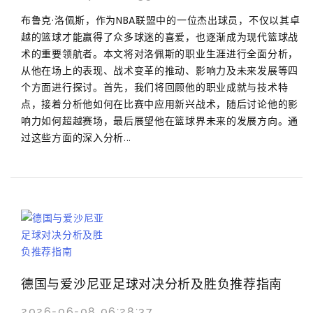
布鲁克·洛佩斯，作为NBA联盟中的一位杰出球员，不仅以其卓
越的篮球才能赢得了众多球迷的喜爱，也逐渐成为现代篮球战
术的重要领航者。本文将对洛佩斯的职业生涯进行全面分析，
从他在场上的表现、战术变革的推动、影响力及未来发展等四
个方面进行探讨。首先，我们将回顾他的职业成就与技术特
点，接着分析他如何在比赛中应用新兴战术，随后讨论他的影
响力如何超越赛场，最后展望他在篮球界未来的发展方向。通
过这些方面的深入分析...
德国与爱沙尼亚足球对决分析及胜负推荐指南
2026-06-08 06:28:37