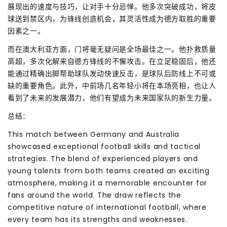
展现出的速度与技巧，让对手十分忌惮。他多次突破成功，将皮
球送到禁区内，为锋线创造机会，其灵活性成为德方取胜的重要
因素之一。
而在澳大利亚方面，门将毫无疑问是全场最佳之一。他扑救质量
高超，多次化解来自德方锋线的不懈攻击。在立足稳固后，他还
能通过精确出脚帮助球队发动快速反击，是球队后防线上不可或
缺的重要角色。此外，中前场几名年轻小将在本场亮相，也让人
看到了未来的发展潜力，他们有望成为未来国家队的新生力量。
总结：
This match between Germany and Australia
showcased exceptional football skills and tactical
strategies. The blend of experienced players and
young talents from both teams created an exciting
atmosphere, making it a memorable encounter for
fans around the world. The draw reflects the
competitive nature of international football, where
every team has its strengths and weaknesses.