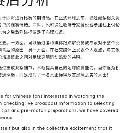
对于即将进行比赛的期待感。在正式开球之前，通过阅读相关资
自己的观赛情绪。同时，也可通过收听专家解说或参加线上讨论
也为之后激烈碰撞做足了心理准备。
重要。一方面，可以通过各种媒体跟踪解说员或专家对于整个比
刻背后的原因；另一方面，在社交媒体上发表个人观点，与其他
能增进彼此之间对足球这项运动热爱的共鸣。
通过重放观察细节，不断提高自己的足球欣赏能力。当你逐渐积
普通球迷，而是成为了一名真正懂得欣赏足球之美的人士！
e for Chinese fans interested in watching the
checking live broadcast information to selecting
cal tips and pre-match preparations, we have covered
ience.
 itself but also in the collective excitement that it