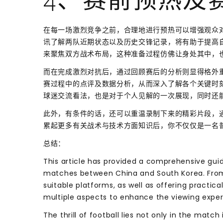
在每一场激烈竞争之前，合理地进行预热可以增强观众
讯了解两队近期状态以及历史交锋记录，将有助于提高
来聚焦双方战术布局，这种准备过程仿佛让身处其中，
而在完成激烈对抗后，通过回顾赛后的分析则显得格外
赛过程中的点评及数据分析，从而深入了解各个关键时
球迷交流看法，也是对于个人见解的一次展现，同时还
此外，有条件的话，还可以重温录制下来的精彩片段，
累起更多有关战术与技术方面知识后，你不仅仅是一名
总结：
This article has provided a comprehensive guid
matches between China and South Korea. From 
suitable platforms, as well as offering practi
multiple aspects to enhance the viewing exper
The thrill of football lies not only in the match