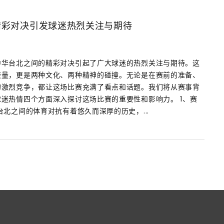
精彩对决引发球迷热烈关注与期待
中华台北之间的精彩对决引起了广大球迷的热烈关注与期待。这
较量，更是两种文化、两种精神的碰撞。无论是在赛前的准备、
的激烈竞争，都让这场比赛充满了看点和话题。我们将从赛事背
迷热情四个方面深入探讨这场比赛的重要性和影响力。 1、赛
台北之间的体育对抗有着悠久而深厚的历史，...