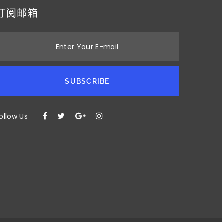
订阅邮箱
Enter Your E-mail
SUBSCRIBE
ollow Us