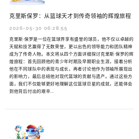
克里斯保罗：从篮球天才到传奇领袖的辉煌旅程
2026-05-30 06:28:55
克里斯·保罗是一位在篮球界享有盛誉的球员，他不仅以卓越的
天赋和技艺赢得了无数荣誉，更以出色的领导能力和团队精神
成为了传奇人物。本文将从四个方面详细探讨克里斯·保罗的辉
煌旅程：首先回顾他的青少年时期及早期职业生涯，接着分析
他在不同球队中的表现与成长，再者讨论他作为领袖所展现出
的影响力，最后总结他对现代篮球的贡献与遗产。通过这些方
面，我们不仅能够更好地理解这位篮球巨星的成就，还能体会
到他背后付出的艰辛...