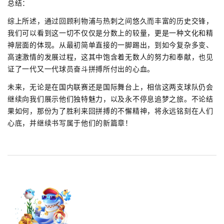
总结：
综上所述，通过回顾利物浦与热刺之间悠久而丰富的历史交锋，
我们可以看到这一切不仅仅是分数上的较量，更是一种文化和精
神层面的体现。从最初简单直接的一脚踢出，到如今复杂多变、
高速激情的发展过程，这其中饱含着无数人的努力和奉献，也见
证了一代又一代球员奋斗拼搏所付出的心血。
未来，无论是在国内联赛还是国际舞台上，相信这两支球队仍会
继续向我们展示他们独特魅力，以及永不停息追梦之旅。不论结
果如何，那份为了胜利来回拼搏的不懈精神，将永远铭刻在人们
心底，并继续书写属于他们的新篇章！