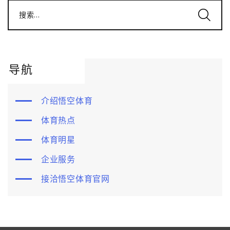
搜索...
导航
介绍悟空体育
体育热点
体育明星
企业服务
接洽悟空体育官网