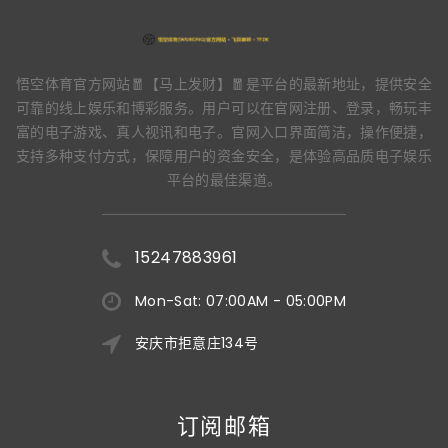
悟空体育官方网站🧧【马上发财】🧧是平台的最新地址，提供安全
可靠的线上娱乐和博彩服务。用户可以在官网注册、登录，畅玩丰
富的电子游戏、真人视讯和电子。官网入口界面简洁，操作便捷，
支持多种支付方式，保障用户的资金安全，是体验高品质电子娱乐
平台的最佳渠道。
15247883961
Mon-Sat: 07:00AM - 05:00PM
安庆市拒意庄134号
订阅邮箱