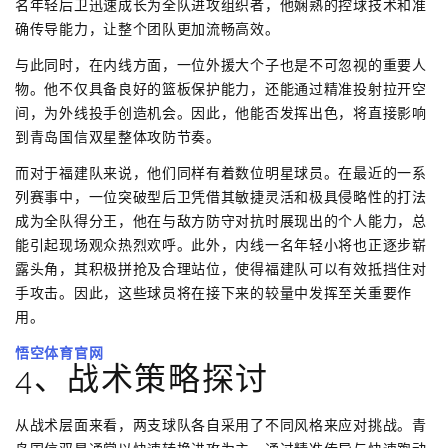
名年轻后卫迅速成长为全队进攻组织者，他娴熟的控球技术和准
确传导能力，让整个团队更加流畅高效。
与此同时，在内线方面，一位外援大个子也是不可忽视的重要人
物。他不仅具备良好的篮板保护能力，还能通过精准投射拉开空
间，为外线投手创造机会。因此，他能否发挥出色，将直接影响
到青岛国信双星整体攻防节奏。
而对于福建队来说，他们同样有着数位明星球员。在最近的一系
列赛事中，一位突破型后卫凭借其敏捷灵活和极具侵略性的打法
成为全队得分王，他在与敌方防守对抗时展现出的个人能力，总
能引起现场观众热烈欢呼。此外，内线一名年轻小将也正逐步崭
露头角，其积极拼抢及合理站位，使得福建队可以有效抵挡住对
手攻击。因此，这些球员将在接下来的较量中发挥至关重要作
用。
悟空体育官网
4、战术策略探讨
从战术层面来看，两支球队各自采用了不同风格来应对挑战。青